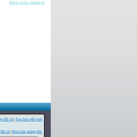
Đăng nhập / Đăng ký
m tất cả
|
Tạo bài viết mới
tất cả
|
Đưa bài giảng lên