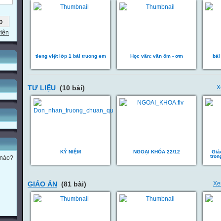
viên
tieng việt lớp 1 bài truong em
Học vần: vần ôm - ơm
bài
TƯ LIỆU
(10 bài)
X
KỶ NIỆM
NGOẠI KHÓA 22/12
Giá
tron
 nào?
GIÁO ÁN
(81 bài)
Xe