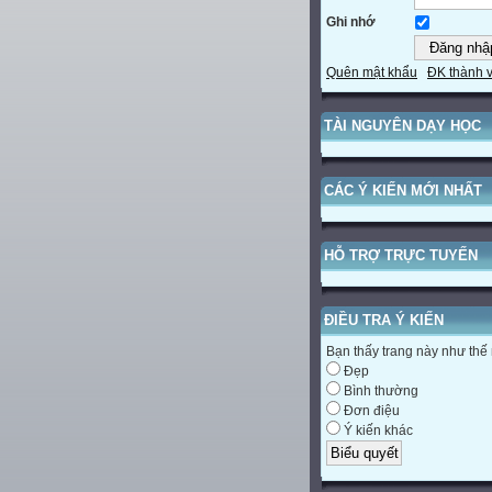
Ghi nhớ
Quên mật khẩu
ĐK thành 
TÀI NGUYÊN DẠY HỌC
CÁC Ý KIẾN MỚI NHẤT
HỖ TRỢ TRỰC TUYẾN
ĐIỀU TRA Ý KIẾN
Bạn thấy trang này như thế
Đẹp
Bình thường
Đơn điệu
Ý kiến khác