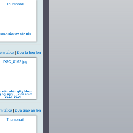
 soạn bàn tay nặn bột
em tất cả
|
Đưa tư liệu lên
o viên nhận giấy khen
g hội nghị ... viên chức
2013- 2014
m tất cả
|
Đưa giáo án lên